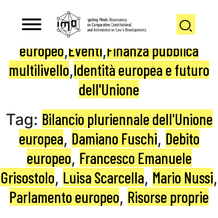
Diritto costituzionale comparato ed
europeo
Eventi
Finanza pubblica
,
,
multilivello
Identità europea e futuro
,
dell'Unione
Bilancio pluriennale dell'Unione
Tag:
europea
Damiano Fuschi
Debito
,
,
europeo
Francesco Emanuele
,
Grisostolo
Luisa Scarcella
Mario Nussi
,
,
,
Parlamento europeo
Risorse proprie
,