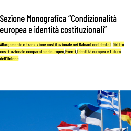
Sezione Monografica “Condizionalità
europea e identità costituzionali”
Allargamento e transizione costituzionale nei Balcani occidentali
,
Diritto
costituzionale comparato ed europeo
,
Eventi
,
Identità europea e futuro
dell'Unione