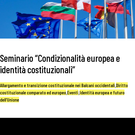
Seminario “Condizionalità europea e
identità costituzionali”
Allargamento e transizione costituzionale nei Balcani occidentali
,
Diritto
costituzionale comparato ed europeo
,
Eventi
,
Identità europea e futuro
dell'Unione