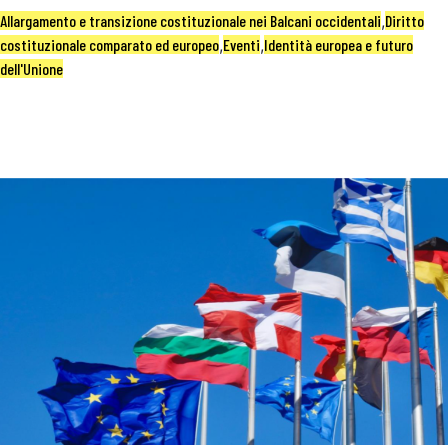
Allargamento e transizione costituzionale nei Balcani occidentali
,
Diritto
costituzionale comparato ed europeo
,
Eventi
,
Identità europea e futuro
dell'Unione