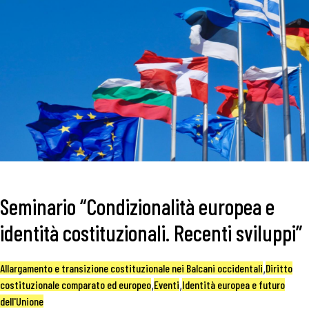
Seminario “Condizionalità europea e
identità costituzionali. Recenti sviluppi”
Allargamento e transizione costituzionale nei Balcani occidentali
,
Diritto
costituzionale comparato ed europeo
,
Eventi
,
Identità europea e futuro
dell'Unione