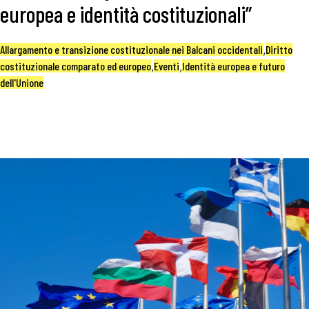
europea e identità costituzionali”
Allargamento e transizione costituzionale nei Balcani occidentali
,
Diritto
costituzionale comparato ed europeo
,
Eventi
,
Identità europea e futuro
dell'Unione