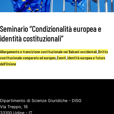
Seminario “Condizionalità europea e
identità costituzionali”
Allargamento e transizione costituzionale nei Balcani occidentali
,
Diritto
costituzionale comparato ed europeo
,
Eventi
,
Identità europea e futuro
dell'Unione
Dipartimento di Scienze Giuridiche - DISG
Via Treppo, 18
33100 Udine - IT