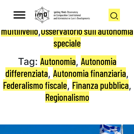
Eventi
Finanza pubblica
,
multilivello
Osservatorio sull'autonomia
,
speciale
Autonomia
Autonomia
Tag:
,
differenziata
Autonomia finanziaria
,
,
Federalismo fiscale
Finanza pubblica
,
,
Regionalismo